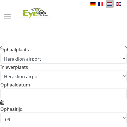
Selecteer de taal
Ophaalplaats
Inleverplaats
Ophaaldatum
Ophaaltijd
: